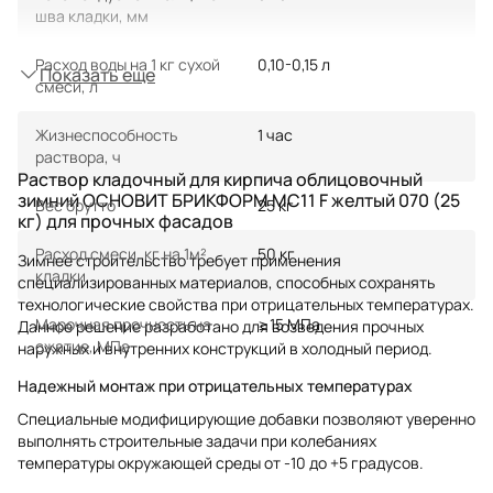
шва кладки, мм
Расход воды на 1 кг сухой
0,10-0,15 л
Показать еще
смеси, л
Жизнеспособность
1 час
раствора, ч
Раствор кладочный для кирпича облицовочный
зимний ОСНОВИТ БРИКФОРМ MC11 F желтый 070 (25
Вес брутто
25 кг
кг) для прочных фасадов
Расход смеси, кг на 1м²
50 кг
Зимнее строительство требует применения
кладки
специализированных материалов, способных сохранять
технологические свойства при отрицательных температурах.
Марочная прочность на
≥15 МПа
Данное решение разработано для возведения прочных
сжатие, МПа
наружных и внутренних конструкций в холодный период.
Надежный монтаж при отрицательных температурах
Специальные модифицирующие добавки позволяют уверенно
выполнять строительные задачи при колебаниях
температуры окружающей среды от -10 до +5 градусов.