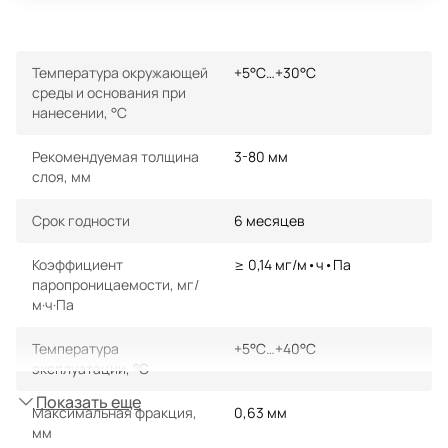
Температура окружающей
+5°С…+30°С
среды и основания при
нанесении, °С
Рекомендуемая толщина
3-80 мм
слоя, мм
Срок годности
6 месяцев
Коэффициент
≥ 0,14 мг/м•ч•Па
паропроницаемости, мг/
м·ч·Па
Температура
+5°С…+40°С
эксплуатации, °С
Показать еще
Максимальная фракция,
0,63 мм
мм