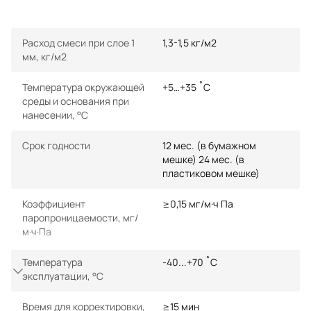
Расход смеси при слое 1
1,3-1,5 кг/м2
мм, кг/м2
Температура окружающей
+5…+35 ˚С
среды и основания при
нанесении, °С
Срок годности
12 мес. (в бумажном
мешке) 24 мес. (в
пластиковом мешке)
Коэффициент
≥0,15 мг/м·ч Па
паропроницаемости, мг/
м·ч·Па
Температура
-40...+70 ˚С
Показать еще
эксплуатации, °С
Время для корректировки,
≥15 мин