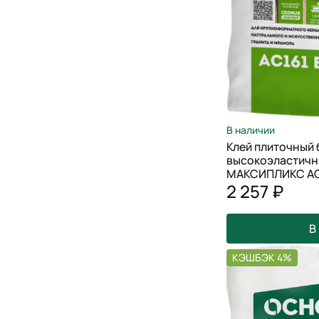
В наличии
Клей плиточный
высокоэластич
МАКСИПЛИКС АС16
2 257 ₽
В
КЭШБЭК 4%