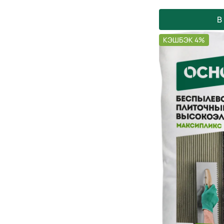
В
КЭШБЭК 4%