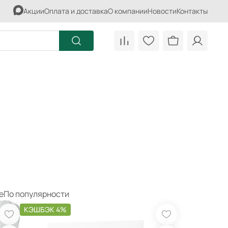
Акции
Оплата и доставка
О компании
Новости
Контакты
АВКИ И РАСТВОРЫ
ЗАЩИТА ОТ АГРЕССИВНЫХ СРЕД
ИМЕРНЫЕ ПОКРЫТИЯ
ПЕСОК
ДСТВА ДЛЯ УХОДА И
УНИВЕРСАЛЬНАЯ СМЕСЬ
ОНТА
СПЕЦИАЛЬНЫЕ РАСТВОРЫ
МЫШЛЕННЫЕ ПОЛЫ
ЭМАЛИ
КРЕТ МАТЕРИАЛЫ
КЛЕИ ДЛЯ ОБОЕВ
ЛИВОЧНЫЕ И АНКЕРНЫЕ
ТАВЫ
ТАВРАЦИОННЫЕ
ЕРИАЛЫ
е
По популярности
ЕУПОРНЫЕ МАТЕРИАЛЫ
КЭШБЭК 4%