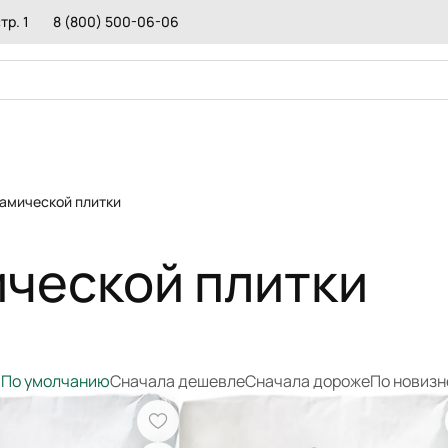
тр. 1
8 (800) 500-06-06
КРАСКА
ДОБ
рамической плитки
ПЕСКОБЕТОН
ПОЛ
ОЛА
ГИДРОИЗОЛЯЦИЯ
СРЕ
КЛЕИ МОНТАЖНЫЕ
РЕМ
ической плитки
ИТКИ И КАМНЯ
ГЕРМЕТИКИ
ПРО
СМЕСИ ДЛЯ БРУСЧАТКИ
ТОР
ТЕПЛОИЗОЛЯЦИИ
РЕМОНТНЫЕ СОСТАВЫ
ПОД
РАСТВОРЫ
СМЕСИ ДЛЯ ПЕЧЕЙ И КАМИНОВ
СОС
РЕС
МАТ
:
По умолчанию
Сначала дешевле
Сначала дороже
По новизн
ОГН