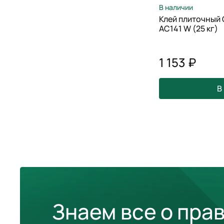
В наличии
Клей плиточны
AC141 W (25 кг)
1 153 ₽
В
Знаем все о пра