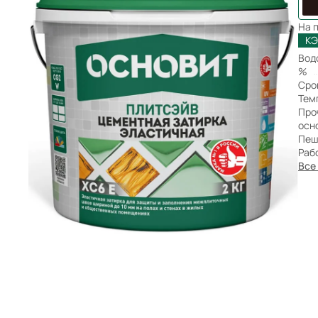
Бренды
На 
КЭ
Вод
%
Сро
Тем
Про
осн
Пеш
Раб
Все