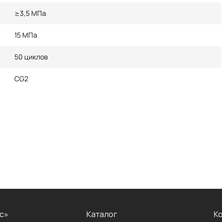
≥3,5 МПа
15 МПа
50 циклов
CG2
с»
Каталог
К