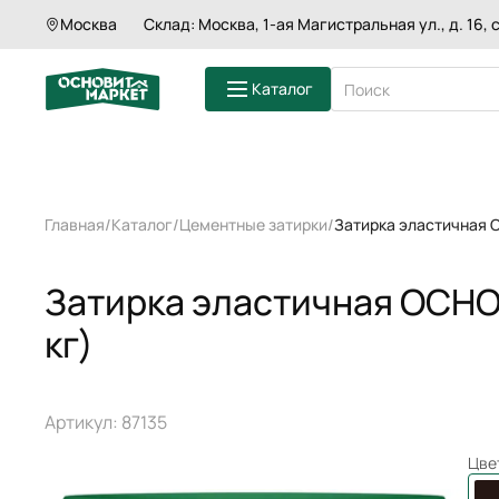
Москва
Склад: Москва, 1-ая Магистральная ул., д. 16, с
Затирка эластичная ОСНОВИТ ПЛИТСЭЙ
Каталог
ШТУКАТУРКИ
Главная
Каталог
Цементные затирки
Затирка эластичная 
ШПАКЛЕВКИ
СМЕСИ ДЛЯ П
ГРУНТЫ
Затирка эластичная ОСНО
КЛЕИ ДЛЯ ПЛ
ЗАТИРКИ
кг)
СМЕСИ ДЛЯ 
КЛАДОЧНЫЕ 
Артикул: 87135
Цве