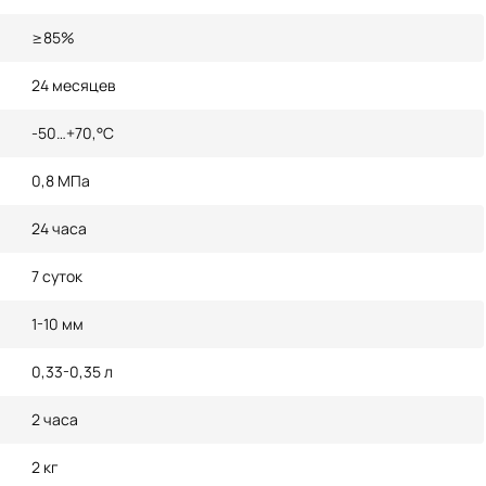
≥85%
24 месяцев
-50…+70,°С
0,8 МПа
24 часа
7 суток
1-10 мм
0,33-0,35 л
2 часа
2 кг