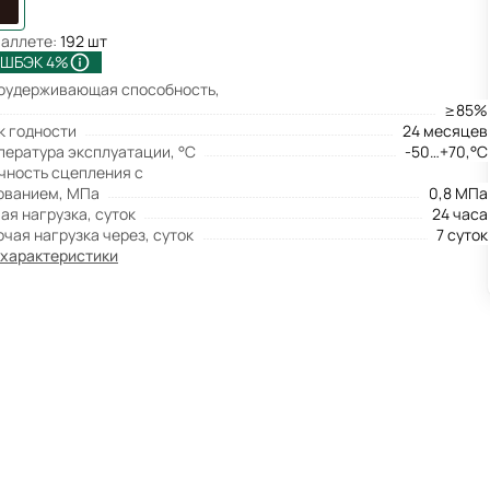
паллете:
192 шт
ШБЭК 4%
оудерживающая способность,
≥85%
к годности
24 месяцев
пература эксплуатации, °С
-50…+70,°С
чность сцепления с
ованием, МПа
0,8 МПа
ая нагрузка, суток
24 часа
очая нагрузка через, суток
7 суток
 характеристики