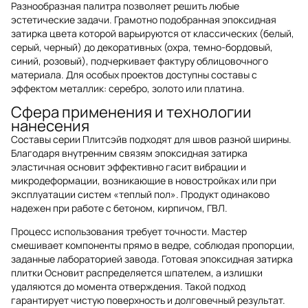
Разнообразная палитра позволяет решить любые
эстетические задачи. Грамотно подобранная эпоксидная
затирка цвета которой варьируются от классических (белый,
серый, черный) до декоративных (охра, темно-бордовый,
синий, розовый), подчеркивает фактуру облицовочного
материала. Для особых проектов доступны составы с
эффектом металлик: серебро, золото или платина.
Сфера применения и технологии
нанесения
Составы серии Плитсэйв подходят для швов разной ширины.
Благодаря внутренним связям эпоксидная затирка
эластичная основит эффективно гасит вибрации и
микродеформации, возникающие в новостройках или при
эксплуатации систем «теплый пол». Продукт одинаково
надежен при работе с бетоном, кирпичом, ГВЛ.
Процесс использования требует точности. Мастер
смешивает компоненты прямо в ведре, соблюдая пропорции,
заданные лабораторией завода. Готовая эпоксидная затирка
плитки Основит распределяется шпателем, а излишки
удаляются до момента отверждения. Такой подход
гарантирует чистую поверхность и долговечный результат.