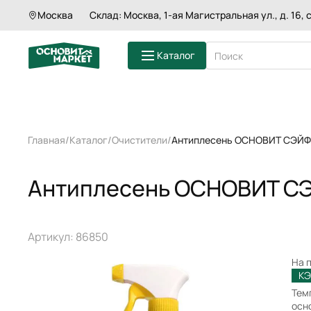
Москва
Склад: Москва, 1-ая Магистральная ул., д. 16, с
Антиплесень ОСНОВИТ СЭЙФСКРИН SBd
Каталог
ШТУКАТУРКИ
Главная
Каталог
Очистители
Антиплесень ОСНОВИТ СЭЙФС
ШПАКЛЕВКИ
СМЕСИ ДЛЯ П
ГРУНТЫ
Антиплесень ОСНОВИТ СЭ
КЛЕИ ДЛЯ ПЛ
ЗАТИРКИ
СМЕСИ ДЛЯ 
КЛАДОЧНЫЕ 
Артикул: 86850
На 
КЭ
Тем
осн