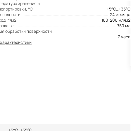
пература хранения и
нспортировки, °С
+5°С…+35°С
к годности
24 месяца
од, г/м2
100-200 мл/м2
овка, кг
750 мл
мя обработки поверхности,
2 часа
 характеристики
+5°С…+35°С