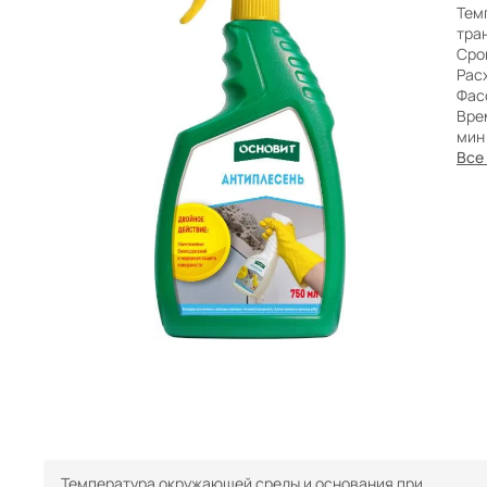
Бренды
Тем
тра
Сро
Расх
Фас
Вре
мин
Все
Температура окружающей среды и основания при