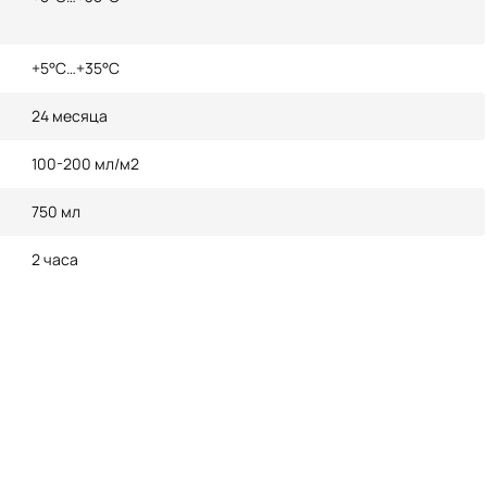
+5°С…+35°С
24 месяца
100-200 мл/м2
750 мл
2 часа