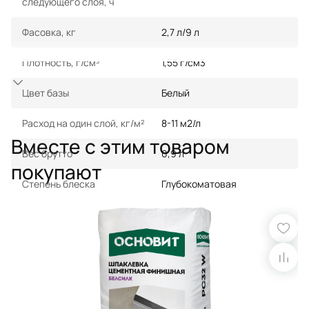
следующего слоя, ч
Фасовка, кг
2,7 л/9 л
Плотность, г/см³
1,55 г/см3
Показать еще
Цвет базы
Белый
Расход на один слой, кг/м²
8-11 м2/л
Вместе с этим товаром
Вес брутто
0,9 л
покупают
Степень блеска
Глубокоматовая