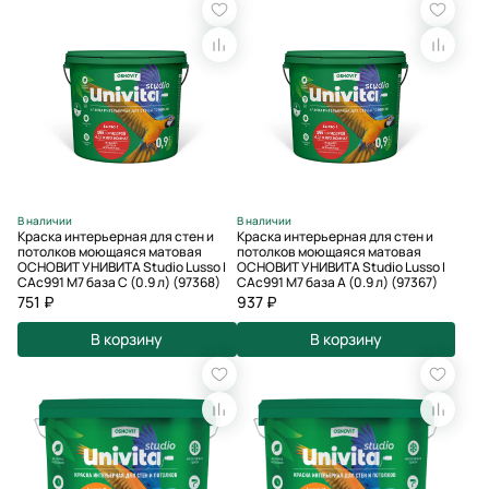
В наличии
В наличии
Краска интерьерная для стен и
Краска интерьерная для стен и
потолков моющаяся матовая
потолков моющаяся матовая
ОСНОВИТ УНИВИТА Studio Lusso I
ОСНОВИТ УНИВИТА Studio Lusso I
САс991 М7 база С (0.9 л) (97368)
САс991 М7 база А (0.9 л) (97367)
751 ₽
937 ₽
В корзину
В корзину