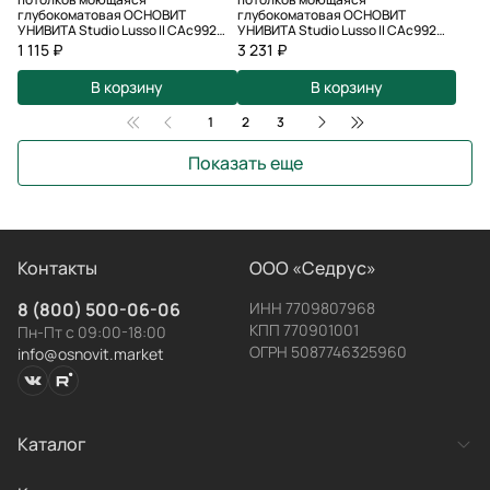
глубокоматовая ОСНОВИТ
глубокоматовая ОСНОВИТ
УНИВИТА Studio Lusso II САс992
УНИВИТА Studio Lusso II САс992
СМ3 Цвет светло-коричневый (0,9
СМ3 Цвет светло-коричневый (2,7
1 115 ₽
3 231 ₽
л) (103137)
л) (103136)
В корзину
В корзину
1
2
3
Показать еще
Контакты
ООО «Седрус»
8 (800) 500-06-06
ИНН 7709807968
КПП 770901001
Пн-Пт с 09:00-18:00
ОГРН 5087746325960
info@osnovit.market
Каталог
Категории товаров