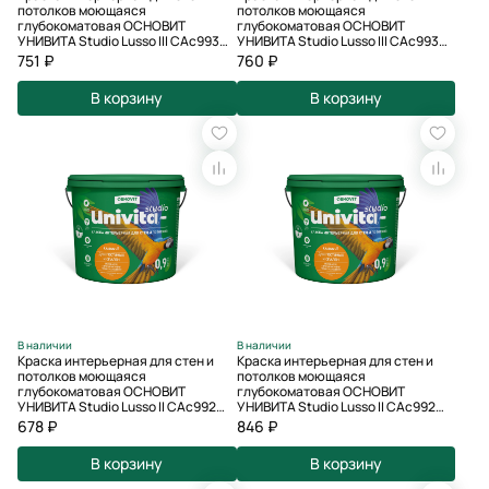
потолков моющаяся
потолков моющаяся
глубокоматовая ОСНОВИТ
глубокоматовая ОСНОВИТ
УНИВИТА Studio Lusso III САс993
УНИВИТА Studio Lusso III САс993
СМ2 база С (0.9 л) (98473)
СМ2 база A (0.9 л) (98472)
751 ₽
760 ₽
В корзину
В корзину
В наличии
В наличии
Краска интерьерная для стен и
Краска интерьерная для стен и
потолков моющаяся
потолков моющаяся
глубокоматовая ОСНОВИТ
глубокоматовая ОСНОВИТ
УНИВИТА Studio Lusso II САс992
УНИВИТА Studio Lusso II САс992
СМ3 база С (0.9 л) (98471)
СМ3 база А (0.9 л) (98470)
678 ₽
846 ₽
В корзину
В корзину