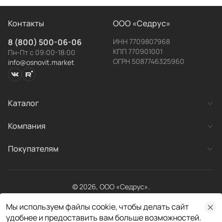
Контакты
ООО «Седрус»
8 (800) 500-06-06
ИНН 7709807968
КПП 770901001
Пн-Пт с 09:00-18:00
ОГРН 5087746325960
info@osnovit.market
Каталог
Заявка
Категории товаров
Компания
Готовые системы
успешно отправлена!
О компании
Покупателям
Новости
Наш менеджер свяжется с вами в течение рабочего
Контакты
дня.
Акции
Рекламация
Оплата и доставка
© 2026, ООО «Седрус».
Хорошо
Личный кабинет
Все права защищены
Получить консультацию
Мы используем файлы cookie, чтобы делать сайт
Договор публичной оферты
Политика конфиденциальности
удобнее и предоставить вам больше возможностей.