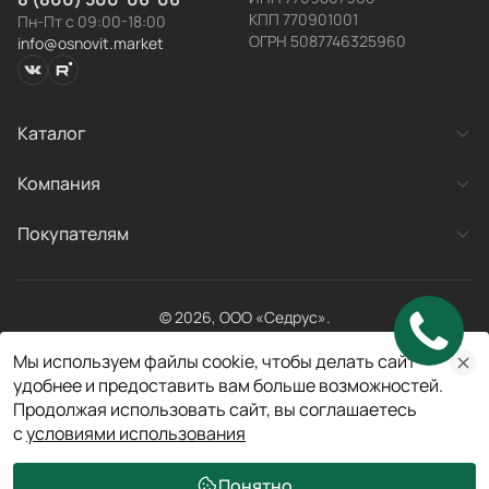
КПП 770901001
Пн-Пт с 09:00-18:00
ОГРН 5087746325960
info@osnovit.market
Каталог
Заявка
Категории товаров
Компания
Готовые системы
успешно отправлена!
О компании
Покупателям
Новости
Наш менеджер свяжется с вами в течение рабочего
Контакты
дня.
Акции
Рекламация
Оплата и доставка
© 2026, ООО «Седрус».
Хорошо
Личный кабинет
Все права защищены
Получить консультацию
Мы используем файлы cookie, чтобы делать сайт
Договор публичной оферты
Политика конфиденциальности
удобнее и предоставить вам больше возможностей.
Разработано в
Продолжая использовать сайт, вы соглашаетесь
Оставьте свои контактные данные. Наши менеджеры
свяжутся с вами для уточнения деталей заказа.
с
условиями использования
Ваше имя
Понятно