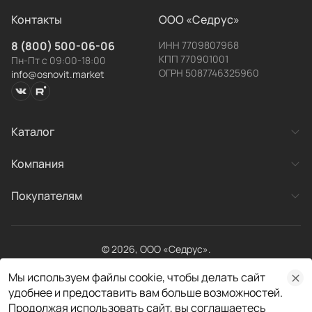
Контакты
ООО «Седрус»
8 (800) 500-06-06
ИНН 7709807968
КПП 770901001
Пн-Пт с 09:00-18:00
ОГРН 5087746325960
info@osnovit.market
Каталог
Заявка
Категории товаров
Компания
Готовые системы
успешно отправлена!
О компании
Покупателям
Новости
Наш менеджер свяжется с вами в течение рабочего
Контакты
дня.
Акции
Рекламация
Оплата и доставка
© 2026, ООО «Седрус».
Хорошо
Личный кабинет
Все права защищены
Получить консультацию
Мы используем файлы cookie, чтобы делать сайт
Договор публичной оферты
Политика конфиденциальности
удобнее и предоставить вам больше возможностей.
Разработано в
Продолжая использовать сайт, вы соглашаетесь
Оставьте свои контактные данные. Наши менеджеры