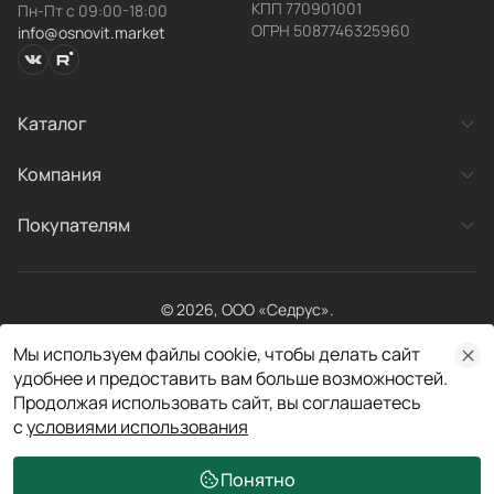
КПП 770901001
Пн-Пт с 09:00-18:00
ОГРН 5087746325960
info@osnovit.market
Каталог
Категории товаров
Компания
Готовые системы
О компании
Покупателям
Новости
Контакты
Акции
Рекламация
Оплата и доставка
© 2026, ООО «Седрус».
Личный кабинет
Все права защищены
Мы используем файлы cookie, чтобы делать сайт
Договор публичной оферты
Политика конфиденциальности
удобнее и предоставить вам больше возможностей.
Разработано в
Продолжая использовать сайт, вы соглашаетесь
с
условиями использования
Понятно
Главная
Каталог
Избранное
Корзина
Кабинет