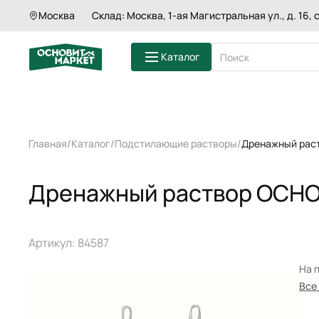
Москва
Склад: Москва, 1-ая Магистральная ул., д. 16, с
Дренажный раствор ОСНОВИТ ФЛАЙФО
Каталог
ШТУКАТУРКИ
Главная
Каталог
Подстилающие растворы
Дренажный рас
ШПАКЛЕВКИ
СМЕСИ ДЛЯ П
ГРУНТЫ
Дренажный раствор ОСНО
КЛЕИ ДЛЯ ПЛ
ЗАТИРКИ
СМЕСИ ДЛЯ 
КЛАДОЧНЫЕ 
Артикул: 84587
На 
Все