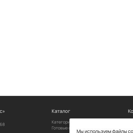
с»
Каталог
К
Категории товаров
О 
68
Готовые системы
Но
1
Мы используем файлы coo