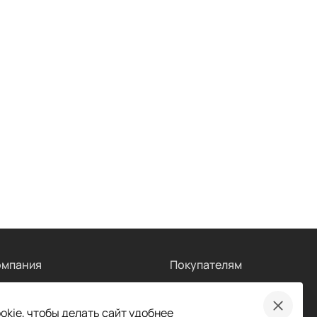
омпания
Покупателям
компании
Акции
вости
Рекламация
kie, чтобы делать сайт удобнее