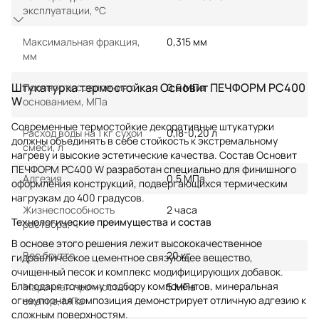
эксплуатации, °С
Показать еще
Максимальная фракция,
0,315 мм
мм
Штукатурка термостойкая Основит ПЕЧФОРМ PC400
Прочность сцепления с
0,5 МПа
W
основанием, МПа
Современные термостойкие декоративные штукатурки
Расход воды на 1 кг сухой
0,18-0,20 л
должны объединять в себе стойкость к экстремальному
смеси, л
нагреву и высокие эстетические качества. Состав Основит
ПЕЧФОРМ PC400 W разработан специально для финишного
Адгезия
0,5 МПа
оформления конструкций, подвергающихся термическим
нагрузкам до 400 градусов.
Жизнеспособность
2 часа
Технологические преимущества и состав
раствора, ч
В основе этого решения лежит высококачественное
Вес брутто
20 кг
гидравлическое цементное связующее вещество,
очищенный песок и комплекс модифицирующих добавок.
Благодаря точному подбору компонентов, минеральная
Марочная прочность на
5 МПа
огнеупорная композиция демонстрирует отличную адгезию к
сжатие, МПа
сложным поверхностям.