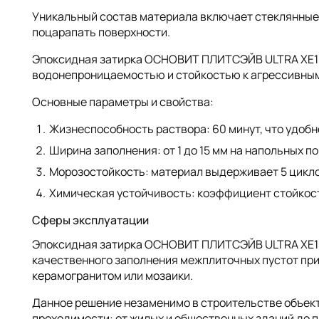
Уникальный состав материала включает стеклянные 
поцарапать поверхности.
Эпоксидная затирка ОСНОВИТ ПЛИТСЭЙВ ULTRA XE15 
водонепроницаемостью и стойкостью к агрессивны
Основные параметры и свойства:
Жизнеспособность раствора: 60 минут, что удобн
Ширина заполнения: от 1 до 15 мм на напольных по
Морозостойкость: материал выдерживает 5 цикл
Химическая устойчивость: коэффициент стойкост
Сферы эксплуатации
Эпоксидная затирка ОСНОВИТ ПЛИТСЭЙВ ULTRA XE15 Е
качественного заполнения межплиточных пустот при 
керамогранитом или мозаики.
Данное решение незаменимо в строительстве объект
проходимости: от жилых и общественных зданий до 