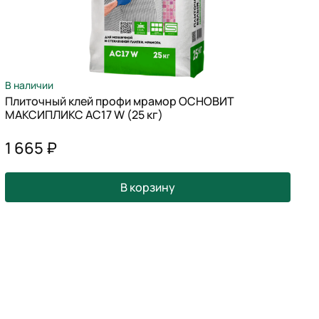
В наличии
В
Плиточный клей профи мрамор ОСНОВИТ
М
МАКСИПЛИКС АС17 W (25 кг)
з
(
1 665 ₽
В корзину