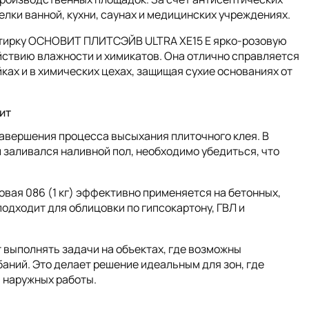
елки ванной, кухни, саунах и медицинских учреждениях.
атирку ОСНОВИТ ПЛИТСЭЙВ ULTRA XE15 Е ярко-розовую
ействию влажности и химикатов. Она отлично справляется
ках и в химических цехах, защищая сухие основаниях от
ит
завершения процесса высыхания плиточного клея. В
и заливался наливной пол, необходимо убедиться, что
ая 086 (1 кг) эффективно применяется на бетонных,
подходит для облицовки по гипсокартону, ГВЛ и
 выполнять задачи на объектах, где возможны
аний. Это делает решение идеальным для зон, где
 наружных работы.