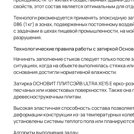
свойств, этот состав является оптимальным для отд
Технологи рекомендуется применять эпоксидную з
086 (1 кг) в зонах, подверженных постоянному возд
с задачами в цехах пищевой промышленности, на мой
разрушения.
Технологические правила работы с затиркой Основ
Начинать заполнение стыков следует только после 
ситуациях, когда на объекте выполнялась стяжка ил
основания достигли нормативной влажности.
Затирка ОСНОВИТ ПЛИТСЭЙВ ULTRA XE15 Е ярко-розов
песчаных или известковых поверхностях. Также она 
древесностружечным плитам.
Высокая эластичная способность состава позволяет
деформации конструкции из-за температурных колеб
установлены системы теплого пола или планируются
Алгоритм выполнения задач: