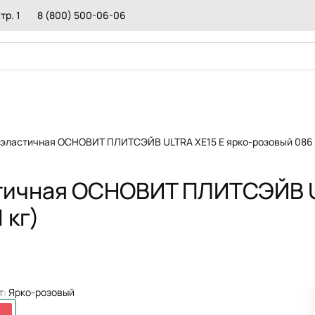
ВИТ ПЛИТСЭЙВ ULTRA XE15 Е ярко-
тр. 1
8 (800) 500-06-06
исание
КРАСКА
ДОБ
 эластичная ОСНОВИТ ПЛИТСЭЙВ ULTRA XE15 Е ярко-розовый 086 (
ПЕСКОБЕТОН
ПОЛ
ОЛА
ГИДРОИЗОЛЯЦИЯ
СРЕ
КЛЕИ МОНТАЖНЫЕ
РЕМ
стичная ОСНОВИТ ПЛИТСЭЙВ 
ИТКИ И КАМНЯ
ГЕРМЕТИКИ
ПРО
СМЕСИ ДЛЯ БРУСЧАТКИ
ТОР
 кг)
ТЕПЛОИЗОЛЯЦИИ
РЕМОНТНЫЕ СОСТАВЫ
ПОД
РАСТВОРЫ
СМЕСИ ДЛЯ ПЕЧЕЙ И КАМИНОВ
СОС
РЕС
МАТ
ОГН
т:
Ярко-розовый