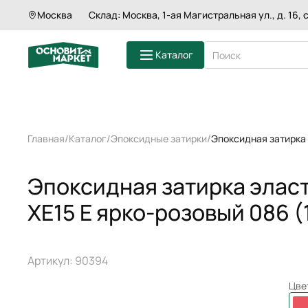
Эпоксидная затирка эластичная ОСНО
Москва
Склад: Москва, 1-ая Магистральная ул., д. 16, с
розовый 086 (1 кг)
Характеристики
Оп
Каталог
ШТУКАТУРКИ
Главная
Каталог
Эпоксидные затирки
Эпоксидная затирка
ШПАКЛЕВКИ
СМЕСИ ДЛЯ П
ГРУНТЫ
Эпоксидная затирка эла
КЛЕИ ДЛЯ ПЛ
ЗАТИРКИ
XE15 Е ярко-розовый 086 (1
СМЕСИ ДЛЯ 
КЛАДОЧНЫЕ 
Артикул: 90394
Цве