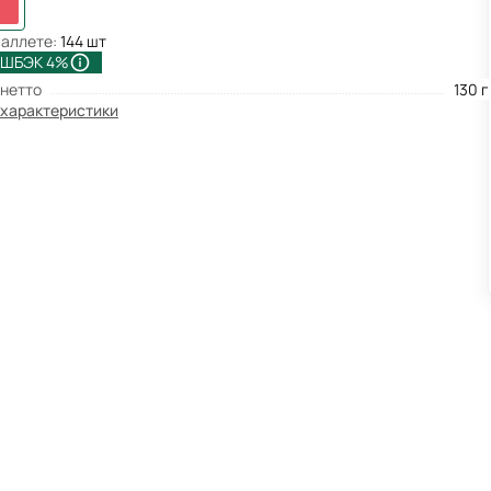
паллете:
144 шт
ШБЭК 4%
 нетто
130 г
 характеристики