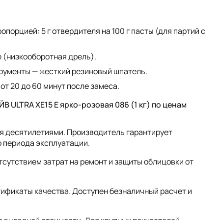
порцией: 5 г отвердителя на 100 г пасты (для партий с
 (низкооборотная дрель).
рументы — жесткий резиновый шпатель.
от 20 до 60 минут после замеса.
ULTRA XE15 Е ярко-розовая 086 (1 кг) по ценам
ния десятилетиями. Производитель гарантирует
о периода эксплуатации.
сутствием затрат на ремонт и защиты облицовки от
тификаты качества. Доступен безналичный расчет и