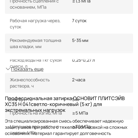
Прочность сцепления с
≥1,3 МПа
основанием, МПа
Рабочая нагрузка через,
7 суток
суток
Рекомендуемая толщина
5-35 мм
шва кладки, мм
Расход воды на 1 кг сухой
0,25-0,27 л
смеси, л
Показать еще
Жизнеспособность
2 часа
раствора, ч
Профессиональная затирка ОСНОВИТ ПЛИТСЭЙВ
Вес брутто
5 кг
XC35 H 041светло-коричневый (5 кг) для
экстремальных нагрузок
Прочность на изгиб, МПа
≥5 МПа
Эта специализированная смесь обеспечивает надежную
Марочная прочность на
≥30 МПа
защиту швов при работе с тяжелой облицовкой на сложных
сжатие, МПа
основаниях. Материал гарантирует долговечность