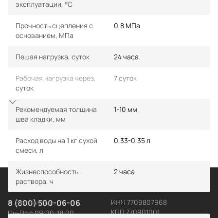
эксплуатации, °С
Прочность сцепления с
0,8 МПа
основанием, МПа
Пешая нагрузка, суток
24 часа
Рабочая нагрузка через,
7 суток
суток
Показать еще
Рекомендуемая толщина
1-10 мм
шва кладки, мм
Расход воды на 1 кг сухой
0,33-0,35 л
смеси, л
Жизнеспособность
2 часа
раствора, ч
Контакты
ООО «Седрус»
8 (800) 500-06-06
ИНН 7709807968
Вес брутто
2 кг
КПП 770901001
Пн-Пт с 09:00-18:00