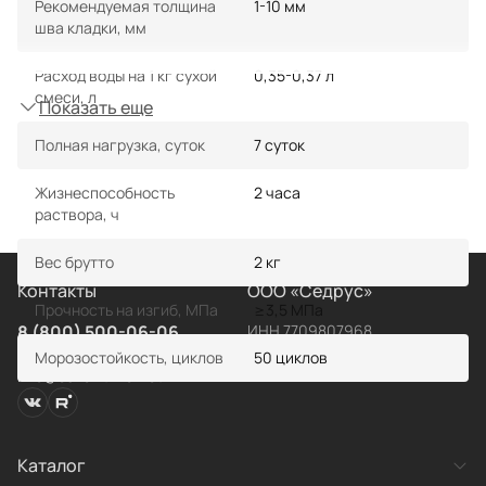
Рекомендуемая толщина
1-10 мм
шва кладки, мм
Расход воды на 1 кг сухой
0,35-0,37 л
смеси, л
Показать еще
Полная нагрузка, суток
7 суток
Жизнеспособность
2 часа
раствора, ч
Вес брутто
2 кг
Контакты
ООО «Седрус»
Прочность на изгиб, МПа
≥3,5 МПа
8 (800) 500-06-06
ИНН 7709807968
КПП 770901001
Пн-Пт с 09:00-18:00
Морозостойкость, циклов
50 циклов
ОГРН 5087746325960
info@osnovit.market
Каталог