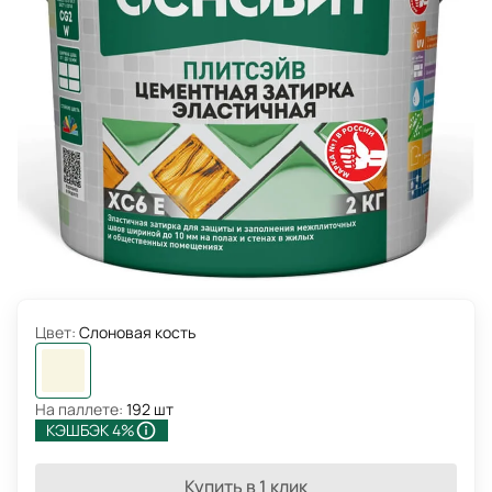
Цвет:
Слоновая кость
На паллете:
192 шт
КЭШБЭК 4%
Купить в 1 клик