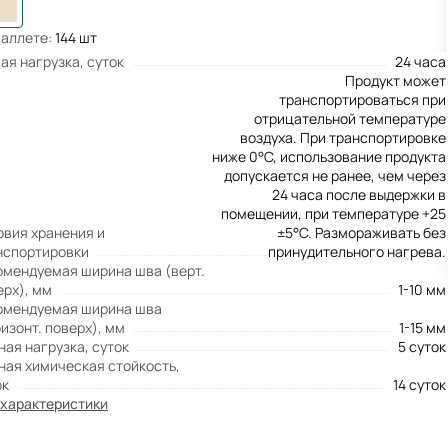
паллете:
144 шт
ая нагрузка, суток
24 часа
Продукт может
транспортироваться при
отрицательной температуре
воздуха. При транспортировке
ниже 0°С, использование продукта
допускается не ранее, чем через
24 часа после выдержки в
помещении, при температуре +25
овия хранения и
±5°С. Размораживать без
нспортировки
принудительного нагрева.
омендуемая ширина шва (верт.
ерх), мм
1-10 мм
омендуемая ширина шва
изонт. поверх), мм
1-15 мм
ная нагрузка, суток
5 суток
ная химическая стойкость,
ок
14 суток
 характеристики