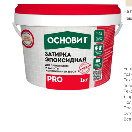
Бренды
На 
Пеш
Усл
тра
Рек
пов
Рек
(гор
Пол
Пол
сут
Все