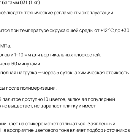
багамы 031 (1 кг)
 соблюдать технические регламенты эксплуатации
ится при температуре окружающей среды от +12 °C до +30
 МПа.
олов и 1–10 мм для вертикальных плоскостей.
чена 60 минутами.
полная нагрузка — через 5 суток, а химическая стойкость
ды после полимеризации.
В палитре доступно 10 цветов, включая популярный
не выцветает, не царапает плитку и имеет
фии цвет на стикере может отличаться. Заявленный
 На восприятие цветового тона влияет подбор источников