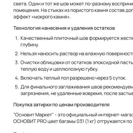
света. Один и тот же шов может по-разному восприн
помещения. На стыках из пористого камня состав доп
эффект «мокрого камня».
Технология нанесения и удаления остатков
Качественный плиточный шов формируется жестк
глубину.
Нельзя наносить раствор на влажную поверхност
Очистки облицовки от остатков эпоксидной пасты
теплую воду и целлюлозную губку.
Включать теплый пол разрешено через 5 суток.
Для финального заглаживания швов рекомендуем
загрязнения, не удаленные вовремя, после засты
Покупка затирки по ценам производителя
"Основит Маркет" - это официальный интернет-мага
ОСНОВИТ PRO цвет багамы 031 (1 кг) отгружается по