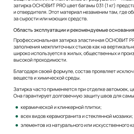
затирка ОСНОВИТ PRO цвет багамы 031 (1 кг) предст
и отвердителя. Этот материал незаменим там, где о
за сырости или моющих средств.
Область эксплуатации и рекомендуемые основани
Профессиональная затирка эластичная ОСНОВИТ PRO 
заполнения межплиточных стыков как на вертикальны
широко используется в жилых, общественных и прои
высокой проходимости.
Благодаря своей формуле, состав проявляет исклю
веществ и химической среды.
Затирка часто применяется при отделке автомоек, 
Она гарантирует долговечную защиту швов для сам
керамической и клинкерной плитки;
всех видов керамогранита и стеклянной мозаики;
элементов из натурального или искусственного к