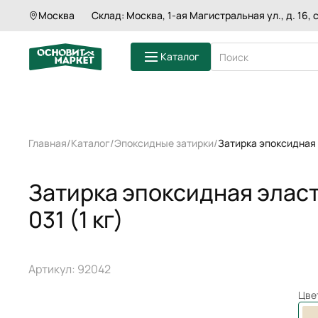
Затирка эпоксидная эластичная ОСНОВ
Москва
Склад: Москва, 1-ая Магистральная ул., д. 16, с
Характеристики
Оп
Каталог
ШТУКАТУРКИ
Главная
Каталог
Эпоксидные затирки
Затирка эпоксидная 
ШПАКЛЕВКИ
СМЕСИ ДЛЯ П
ГРУНТЫ
Затирка эпоксидная элас
КЛЕИ ДЛЯ ПЛ
ЗАТИРКИ
031 (1 кг)
СМЕСИ ДЛЯ 
КЛАДОЧНЫЕ 
Артикул: 92042
Цве