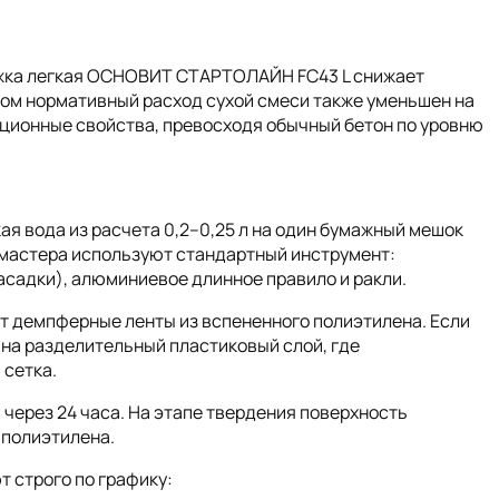
яжка легкая ОСНОВИТ СТАРТОЛАЙН FC43 L снижает
том нормативный расход сухой смеси также уменьшен на
ционные свойства, превосходя обычный бетон по уровню
ая вода из расчета 0,2–0,25 л на один бумажный мешок
, мастера используют стандартный инструмент:
асадки), алюминиевое длинное правило и ракли.
т демпферные ленты из вспененного полиэтилена. Если
 на разделительный пластиковый слой, где
 сетка.
через 24 часа. На этапе твердения поверхность
 полиэтилена.
 строго по графику: