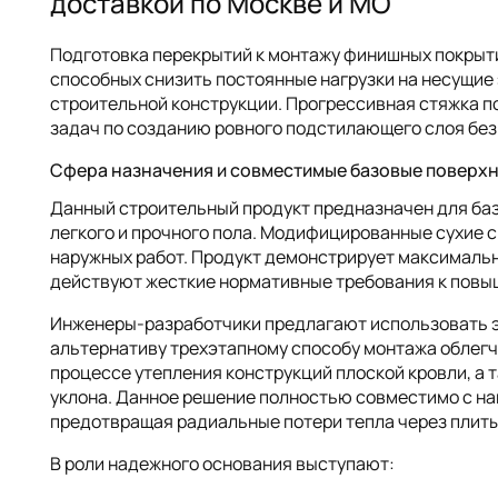
доставкой по Москве и МО
Подготовка перекрытий к монтажу финишных покрыти
способных снизить постоянные нагрузки на несущие
строительной конструкции. Прогрессивная стяжка
задач по созданию ровного подстилающего слоя без
Сфера назначения и совместимые базовые поверх
Данный строительный продукт предназначен для ба
легкого и прочного пола. Модифицированные сухие 
наружных работ. Продукт демонстрирует максималь
действуют жесткие нормативные требования к повы
Инженеры-разработчики предлагают использовать э
альтернативу трехэтапному способу монтажа облегч
процессе утепления конструкций плоской кровли, а
уклона. Данное решение полностью совместимо с н
предотвращая радиальные потери тепла через плит
В роли надежного основания выступают: