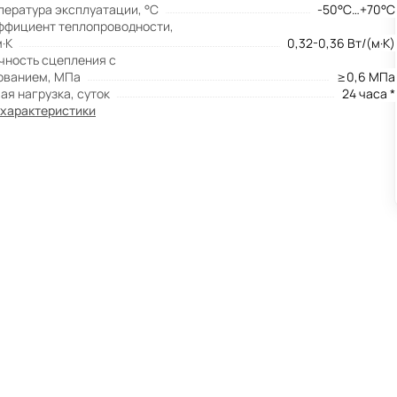
пература эксплуатации, °С
-50°С…+70°С
ффициент теплопроводности,
·К
0,32-0,36 Вт/(м·К)
чность сцепления с
ованием, МПа
≥0,6 МПа
ая нагрузка, суток
24 часа *
 характеристики