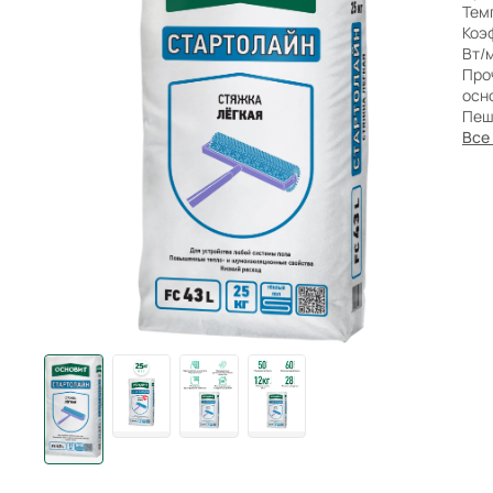
Бренды
Тем
Коэ
Вт/м
Про
осн
Пеш
Все