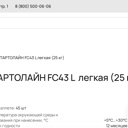
3 L легкая (25 кг)
тр. 1
8 (800) 500-06-06
исание
КРАСКА
ДОБ
АРТОЛАЙН FC43 L легкая (25 кг)
ПЕСКОБЕТОН
ПОЛ
ОЛА
ГИДРОИЗОЛЯЦИЯ
СРЕ
КЛЕИ МОНТАЖНЫЕ
РЕМ
РТОЛАЙН FC43 L легкая (25 
ИТКИ И КАМНЯ
ГЕРМЕТИКИ
ПРО
СМЕСИ ДЛЯ БРУСЧАТКИ
ТОР
ТЕПЛОИЗОЛЯЦИИ
РЕМОНТНЫЕ СОСТАВЫ
ПОД
РАСТВОРЫ
СМЕСИ ДЛЯ ПЕЧЕЙ И КАМИНОВ
СОС
РЕС
МАТ
паллете:
45 шт
ОГН
пература окружающей среды и
ования при нанесении, °С
+5°С…+30°С
к годности
12 месяцев