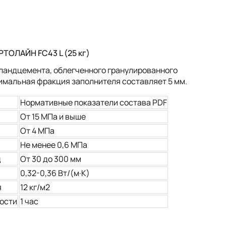
ТОЛАЙН FC43 L (25 кг)
тландцемента, облегченного гранулированного
мальная фракция заполнителя составляет 5 мм.
Нормативные показатели состава PDF
От 15 МПа и выше
От 4 МПа
Не менее 0,6 МПа
д
От 30 до 300 мм
0,32-0,36 Вт/(м·К)
я
12 кг/м2
кости
1 час