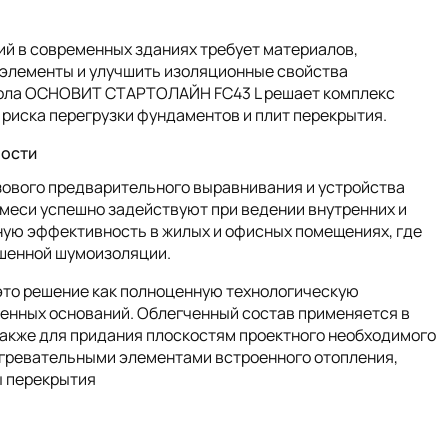
й в современных зданиях требует материалов,
 элементы и улучшить изоляционные свойства
 пола ОСНОВИТ СТАРТОЛАЙН FC43 L решает комплекс
 риска перегрузки фундаментов и плит перекрытия.
ности
зового предварительного выравнивания и устройства
смеси успешно задействуют при ведении внутренних и
ную эффективность в жилых и офисных помещениях, где
шенной шумоизоляции.
то решение как полноценную технологическую
енных оснований. Облегченный состав применяется в
 также для придания плоскостям проектного необходимого
агревательными элементами встроенного отопления,
ы перекрытия