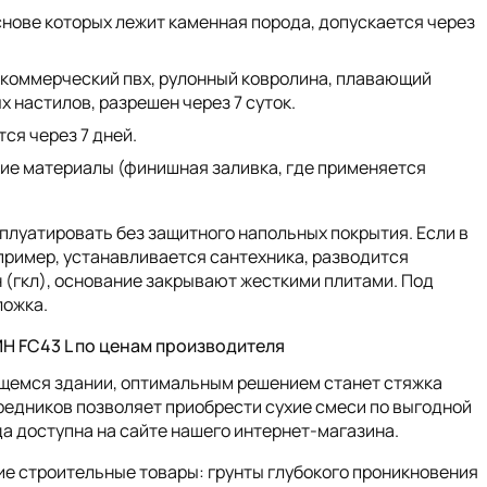
снове которых лежит каменная порода, допускается через
, коммерческий пвх, рулонный ковролина, плавающий
 настилов, разрешен через 7 суток.
ся через 7 дней.
кие материалы (финишная заливка, где применяется
плуатировать без защитного напольных покрытия. Если в
ример, устанавливается сантехника, разводится
 (гкл), основание закрывают жесткими плитами. Под
ложка.
 FC43 L по ценам производителя
ящемся здании, оптимальным решением станет стяжка
едников позволяет приобрести сухие смеси по выгодной
да доступна на сайте нашего интернет-магазина.
е строительные товары: грунты глубокого проникновения