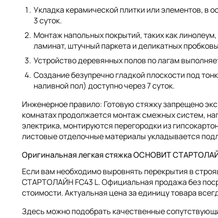
Укладка керамической плитки или элементов, в о
3 суток.
Монтаж напольных покрытий, таких как линолеум
ламинат, штучный паркета и деликатных пробковых
Устройство деревянных полов по лагам выполняет
Создание безупречно гладкой плоскости под тон
наливной пол) доступно через 7 суток.
Инженерное правило: Готовую стяжку запрещено экс
комнатах продолжается монтаж смежных систем, нап
электрика, монтируются перегородки из гипсокартон
листовые отделочные материалы укладывается под
Оригинальная легкая стяжка ОСНОВИТ СТАРТОЛАЙН
Если вам необходимо выровнять перекрытия в стро
СТАРТОЛАЙН FC43 L. Официальная продажа без поср
стоимости. Актуальная цена за единицу товара всег
Здесь можно подобрать качественные сопутствующи