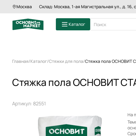
Стяжка пола ОСНОВИТ СТАРТОЛАЙН FC4
Москва
Склад: Москва, 1-ая Магистральная ул., д. 16, с
Характеристики
Оп
Каталог
ШТУКАТУРКИ
Главная
Каталог
Стяжки для пола
Стяжка пола ОСНОВИТ СТ
ШПАКЛЕВКИ
СМЕСИ ДЛЯ П
ГРУНТЫ
Стяжка пола ОСНОВИТ СТА
КЛЕИ ДЛЯ ПЛ
ЗАТИРКИ
СМЕСИ ДЛЯ 
КЛАДОЧНЫЕ 
Артикул: 82551
На 
Тем
осн
Сро