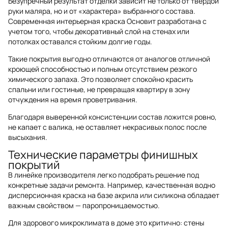
Безупречный результат отделки зависит не только от твердой
руки маляра, но и от «характера» выбранного состава.
Современная интерьерная краска Основит разработана с
учетом того, чтобы декоративный слой на стенах или
потолках оставался стойким долгие годы.
Такие покрытия выгодно отличаются от аналогов отличной
кроющей способностью и полным отсутствием резкого
химического запаха. Это позволяет спокойно красить
спальни или гостиные, не превращая квартиру в зону
отчуждения на время проветривания.
Благодаря выверенной консистенции состав ложится ровно,
не капает с валика, не оставляет некрасивых полос после
высыхания.
Технические параметры финишных
покрытий
В линейке производителя легко подобрать решение под
конкретные задачи ремонта. Например, качественная водно
дисперсионная краска на базе акрила или силикона обладает
важным свойством — паропроницаемостью.
Для здорового микроклимата в доме это критично: стены