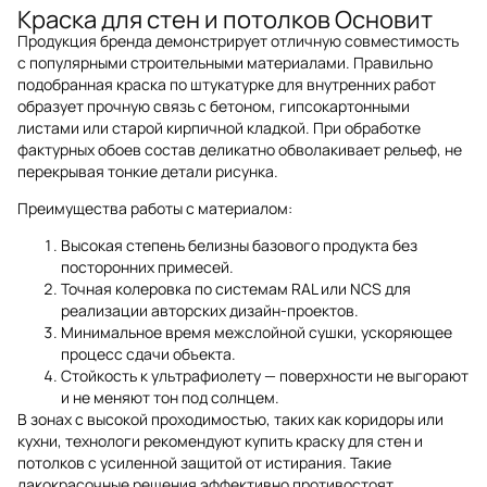
Краска для стен и потолков Основит
Продукция бренда демонстрирует отличную совместимость
с популярными строительными материалами. Правильно
подобранная краска по штукатурке для внутренних работ
образует прочную связь с бетоном, гипсокартонными
листами или старой кирпичной кладкой. При обработке
фактурных обоев состав деликатно обволакивает рельеф, не
перекрывая тонкие детали рисунка.
Преимущества работы с материалом:
Высокая степень белизны базового продукта без
посторонних примесей.
Точная колеровка по системам RAL или NCS для
реализации авторских дизайн-проектов.
Минимальное время межслойной сушки, ускоряющее
процесс сдачи объекта.
Стойкость к ультрафиолету — поверхности не выгорают
и не меняют тон под солнцем.
В зонах с высокой проходимостью, таких как коридоры или
кухни, технологи рекомендуют купить краску для стен и
потолков с усиленной защитой от истирания. Такие
лакокрасочные решения эффективно противостоят