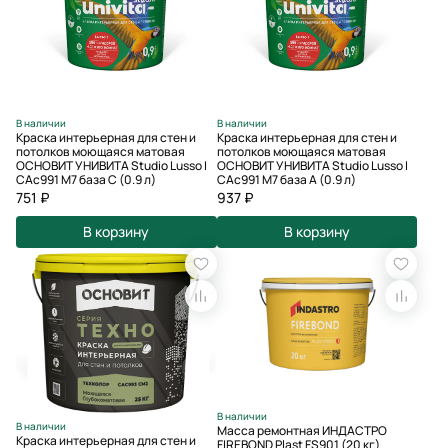
В наличии
В наличии
Краска интерьерная для стен и
Краска интерьерная для стен и
потолков моющаяся матовая
потолков моющаяся матовая
ОСНОВИТ УНИВИТА Studio Lusso I
ОСНОВИТ УНИВИТА Studio Lusso I
САс991 М7 база С (0.9 л)
САс991 М7 база А (0.9 л)
751 ₽
937 ₽
В корзину
В корзину
В наличии
В наличии
Масса ремонтная ИНДАСТРО
Краска интерьерная для стен и
FIREBOND Plast FS901 (20 кг)