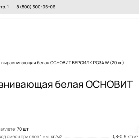
тр. 1
8 (800) 500-06-06
белая ОСНОВИТ ВЕРСИЛК PG34 W (20 кг)
КРАСКА
ДОБ
я выравнивающая белая ОСНОВИТ ВЕРСИЛК PG34 W (20 кг)
ПЕСКОБЕТОН
ПОЛ
ОЛА
ГИДРОИЗОЛЯЦИЯ
СРЕ
КЛЕИ МОНТАЖНЫЕ
РЕМ
авнивающая белая ОСНОВИТ
ИТКИ И КАМНЯ
ГЕРМЕТИКИ
ПРО
СМЕСИ ДЛЯ БРУСЧАТКИ
ТОР
ТЕПЛОИЗОЛЯЦИИ
РЕМОНТНЫЕ СОСТАВЫ
ПОД
РАСТВОРЫ
СМЕСИ ДЛЯ ПЕЧЕЙ И КАМИНОВ
СОС
РЕС
МАТ
ОГН
паллете:
70 шт
од смеси при слое 1 мм, кг/м2
0,8-0,9 кг/м²