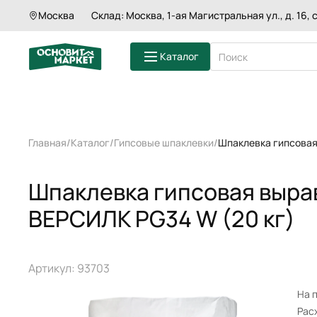
Москва
Склад: Москва, 1-ая Магистральная ул., д. 16, с
Шпаклевка гипсовая выравнивающая 
Каталог
ШТУКАТУРКИ
Главная
Каталог
Гипсовые шпаклевки
Шпаклевка гипсова
ШПАКЛЕВКИ
СМЕСИ ДЛЯ П
ГРУНТЫ
Шпаклевка гипсовая выр
КЛЕИ ДЛЯ ПЛ
ЗАТИРКИ
ВЕРСИЛК PG34 W (20 кг)
СМЕСИ ДЛЯ 
КЛАДОЧНЫЕ 
Артикул: 93703
На 
Расх