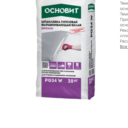
Бренды
Тем
осн
Тем
Про
осн
Рек
спл
Расх
Все