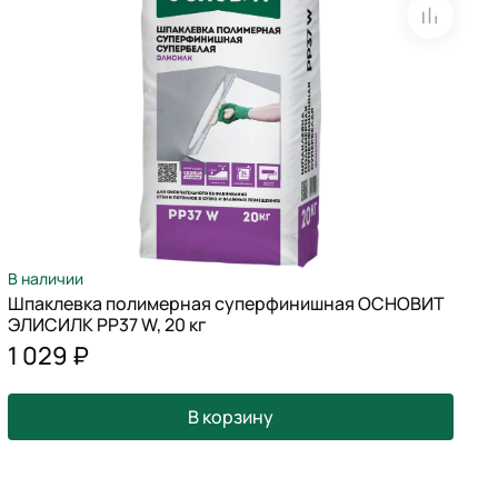
В наличии
В
Шпаклевка полимерная суперфинишная ОСНОВИТ
Ш
ЭЛИСИЛК РР37 W, 20 кг
О
1 029 ₽
В корзину