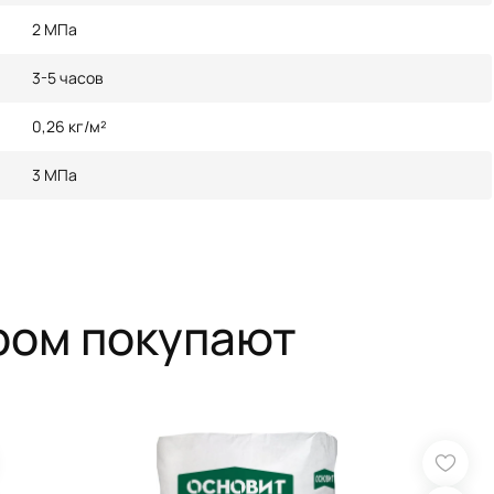
2 МПа
3-5 часов
0,26 кг/м²
3 МПа
ром покупают