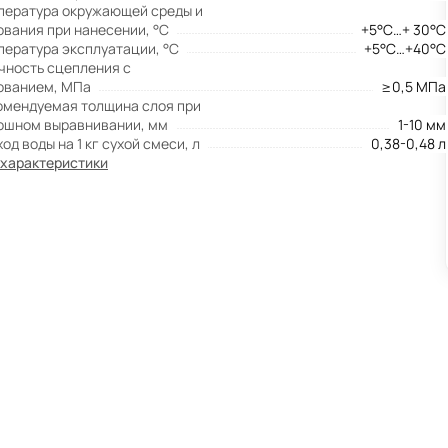
пература окружающей среды и
ования при нанесении, °С
+5°С…+ 30°С
пература эксплуатации, °С
+5°С…+40°С
чность сцепления с
ованием, МПа
≥0,5 МПа
омендуемая толщина слоя при
ошном выравнивании, мм
1-10 мм
од воды на 1 кг сухой смеси, л
0,38-0,48 л
 характеристики