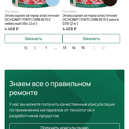
Под заказ
Под заказ
Эпоксидная затирка эластичная
Эпоксидная затирка эластичная
ОСНОВИТ ПЛИТСЭЙВ XE15 Е
ОСНОВИТ ПЛИТСЭЙВ XE15 E венге
небесный 064 (2 кг)
039 (2 кг)
4 468 ₽
4 468 ₽
Заказать
Заказать
1
...
13
14
15
Знаем все о правильном
ремонте
У нас вы можете получить качественные консультации
по применению материалов от технологов и
разработчиков продуктов
Получить консультацию