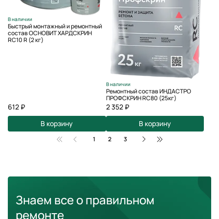
В наличии
Быстрый монтажный и ремонтный
состав ОСНОВИТ ХАРДСКРИН
RC10 R (2 кг)
В наличии
Ремонтный состав ИНДАСТРО
ПРОФСКРИН RC80 (25кг)
612 ₽
2 352 ₽
В корзину
В корзину
1
2
3
Знаем все о правильном
ремонте