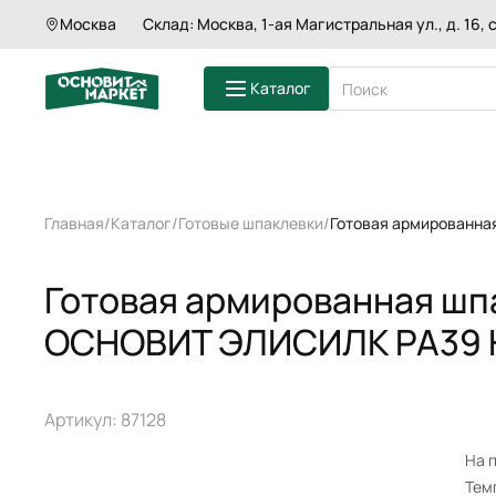
Готовая армированная шпаклевка дл
Москва
Склад: Москва, 1-ая Магистральная ул., д. 16, с
РА39 H (1 кг)
Каталог
ШТУКАТУРКИ
Главная
Каталог
Готовые шпаклевки
Готовая армированна
ШПАКЛЕВКИ
СМЕСИ ДЛЯ П
ГРУНТЫ
Готовая армированная шп
КЛЕИ ДЛЯ ПЛ
ЗАТИРКИ
ОСНОВИТ ЭЛИСИЛК РА39 H 
СМЕСИ ДЛЯ 
КЛАДОЧНЫЕ 
Артикул: 87128
На 
Тем