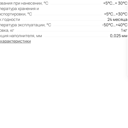
ования при нанесении, °С
+5°С…+ 30°С
пература хранения и
нспортировки, °С
+5°С…+30°С
к годности
24 месяца
пература эксплуатации, °С
-50°С…+40°С
овка, кг
1 кг
кция наполнителя, мм
0,025 мм
 характеристики