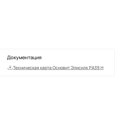
Документация
Техническая карта Основит Элисилк РА39 H