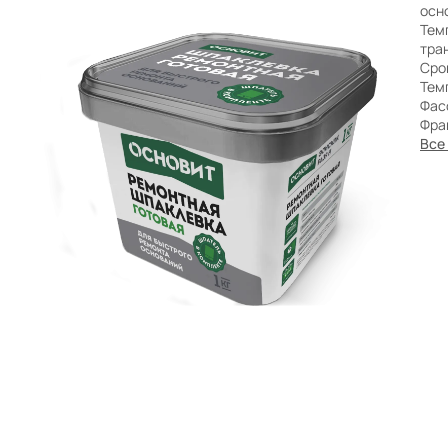
Бренды
осн
Тем
тра
Сро
Тем
Фас
Фра
Все