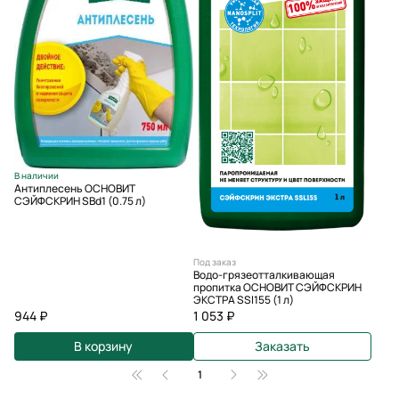
В наличии
Антиплесень ОСНОВИТ
СЭЙФСКРИН SBd1 (0.75 л)
Под заказ
Водо-грязеотталкивающая
пропитка ОСНОВИТ СЭЙФСКРИН
ЭКСТРА SSl155 (1 л)
944 ₽
1 053 ₽
В корзину
Заказать
1