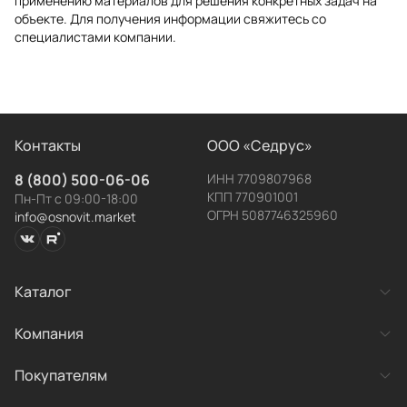
применению материалов для решения конкретных задач на
объекте. Для получения информации свяжитесь со
специалистами компании.
Контакты
ООО «Седрус»
8 (800) 500-06-06
ИНН 7709807968
КПП 770901001
Пн-Пт с 09:00-18:00
ОГРН 5087746325960
info@osnovit.market
Каталог
Заявка
Категории товаров
Компания
Готовые системы
успешно отправлена!
О компании
Покупателям
Новости
Наш менеджер свяжется с вами в течение рабочего
Контакты
дня.