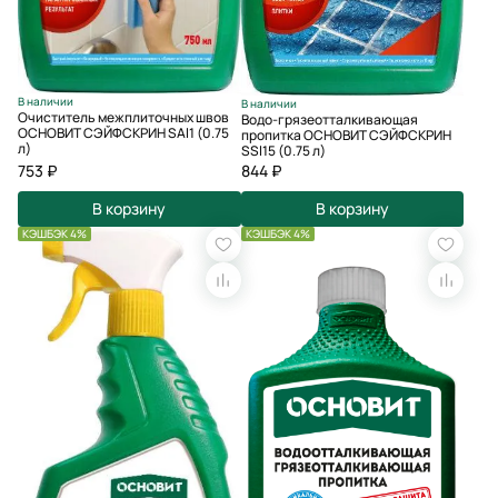
В наличии
В наличии
Очиститель межплиточных швов
Водо-грязеотталкивающая
ОСНОВИТ СЭЙФСКРИН SAl1 (0.75
пропитка ОСНОВИТ СЭЙФСКРИН
л)
SSl15 (0.75 л)
753 ₽
844 ₽
В корзину
В корзину
КЭШБЭК 4%
КЭШБЭК 4%